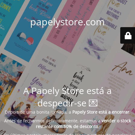
papelystore.com
A Papely Store está a
despedir-se 💌
Depois
de
uma
bonita
jornada,
a
Papely
Store
está
a
encerrar
.
Antes
de
fecharmos
definitivamente,
estamos
a
vender
o
stock
restante
com
50%
de
desconto
.